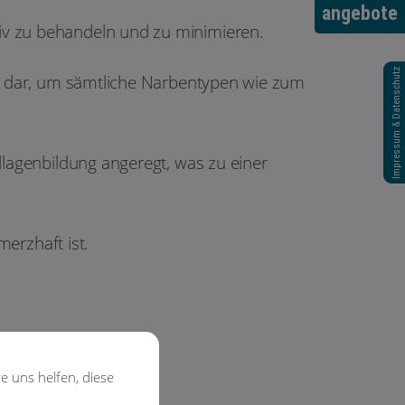
angebote
tiv zu behandeln und zu minimieren.
Impressum & Datenschutz
eit dar, um sämtliche Narbentypen wie zum
ollagenbildung angeregt, was zu einer
erzhaft ist.
e uns helfen, diese
 reduziert werden.