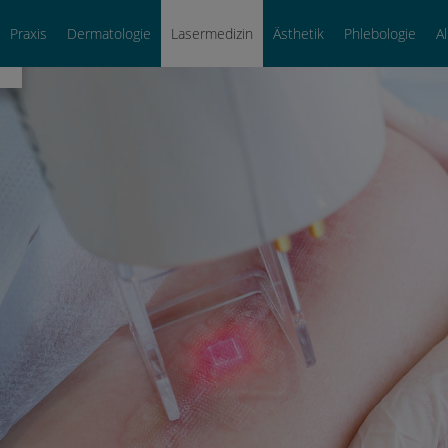
Praxis
Dermatologie
Lasermedizin
Ästhetik
Phlebologie
A