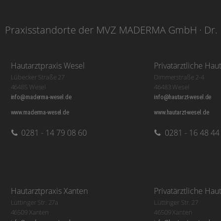
Praxisstandorte der MVZ MADERMA GmbH · Dr. 
Hautarztpraxis Wesel
Privatärztliche Hau
Lübecker Straße 27
Dimmerstraße 2-4
46485 Wesel
46483 Wesel
info@maderma-wesel.de
info@hautarzt-wesel.de
www.maderma-wesel.de
www.hautarzt-wesel.de
0281 - 14 79 08 60
0281 - 16 48 44
Hautarztpraxis Xanten
Privatärztliche Hau
Lüttinger Str. 27a
Lüttinger Str. 27
46509 Xanten
46509 Xanten