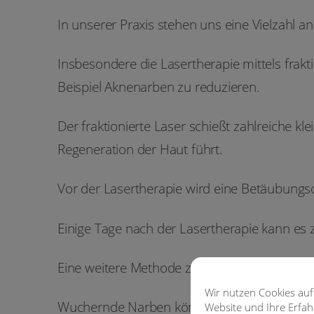
In unserer Praxis stehen uns eine Vielzahl 
Insbesondere die Lasertherapie mittels frakt
Beispiel Aknenarben zu reduzieren.
Der fraktionierte Laser schießt zahlreiche k
Regeneration der Haut führt.
Vor der Lasertherapie wird eine Betäubungs
Einige Tage nach der Lasertherapie kann es
Eine weitere Methode zur Reduktion kleiner 
Wir nutzen Cookies auf
Wuchernde Narben können durch wiederholte 
Website und Ihre Erfa