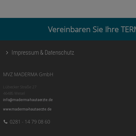
Vereinbaren Sie Ihre T
Impressum & Datenschutz
MVZ MADERMA GmbH
Lübecker Straße 27
46485 Wesel
info@maderma-hautaerzte.de
www.maderma-hautaerzte.de
0281 - 14 79 08 60