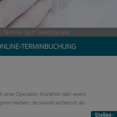
| Termine nach Vereinbarung
re ONLINE-TERMINBUCHUNG
ch einer Operation, Krankheit oder einem
genen Narben, die sowohl ästhetisch als
Stellen-