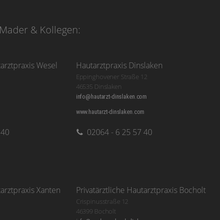
Mader & Kollegen:
tarztpraxis Wesel
Hautarztpraxis Dinslaken
Eppinghovener Straße 12
46535 Dinslaken
info@hautarzt-dinslaken.com
www.hautarzt-dinslaken.com
 40
02064 - 6 25 57 40
tarztpraxis Xanten
Privatärztliche Hautarztpraxis Bocholt
Crispinusstraße 12
46399 Bocholt