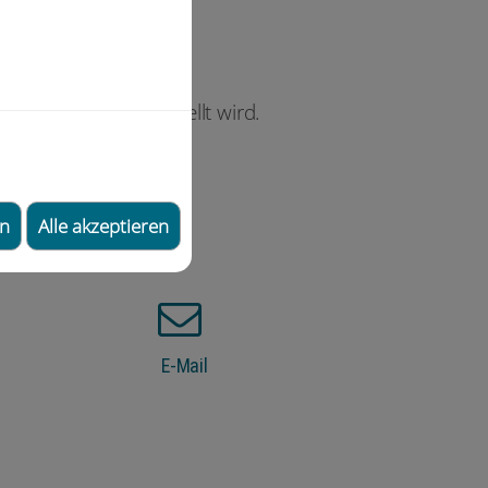
neu vernäht.
in Therapieplan erstellt wird.
en
Alle akzeptieren
E-Mail