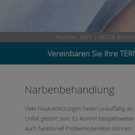
Hochstr. 35/1 | 46236 Bottr
Vereinbaren Sie Ihre T
Narbenbehandlung
Viele Hautverletzungen heilen unauffällig a
Unfall gestört sein. Es kommt beispielsweise
auch funktionell Probleme bereiten können.