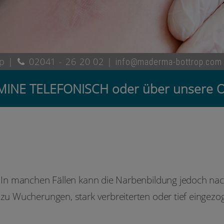
op |
02041 - 26 20 02
|
info@maderma-bottrop.com
ERMINE TELEFONISCH oder über unse
b. In manchen Fällen kann die Narbenbildung jedoch na
 zu Wucherungen, stark verbreiterten oder tief eingezo