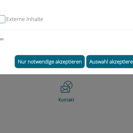
das Narbengewebe vollständig entfernt und die Wunde 
Externe Inhalte
spräch, in dem je nach Narbentyp- und Beschaffenheit e
gen
Nur notwendige akzeptieren
Auswahl akzeptier
Kontakt