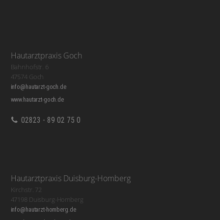
Hautarztpraxis Goch
Bahnhofstr. 6
47574 Goch
info@hautarzt-goch.de
www.hautarzt-goch.de
02823 - 89 02 75 0
Hautarztpraxis Duisburg-Homberg
Kirchstr. 72
47198 Duisburg-Homberg
info@hautarzt-homberg.de