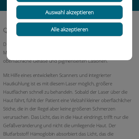
Auswahl akzeptieren
QuadroStarPRO Yellow
Alle akzeptieren
Der Yellow-Laser ist eine der neuesten Technologien auf dem
Markt und aktuell die modernste Behandlungsmethode für
oberflächliche Gefäße und pigmentierten Läsionen.
Mit Hilfe eines entwickelten Scanners und integrierter
Hautkühlung ist es mit diesem Laser möglich, größere
Hautflächen schnell zu behandeln. Sobald der Laser über die
Haut fährt, fühlt der Patient eine Vielzahl kleiner oberflächlicher
Stiche, die in der Regel aber keine größeren Schmerzen
verursachen. Das Licht, das in die Haut eindringt, trifft nur die
Gefäßveränderung und nicht die umliegende Haut. Der
Blutfarbstoff Hämoglobin absorbiert das Licht, das die