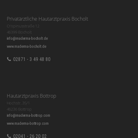
Privatärztliche Hautarztpraxis Bocholt
Crispinusstraße 12
46399 Bocholt
info@maderma-bocholt.de
www.maderma-bocholt.de
02871 - 3 49 48 80
Hautarztpraxis Bottrop
Hochstr. 35/1
46236 Bottrop
info@maderma-bottrop.com
www.maderma-bottrop.com
02041 - 26 20 02