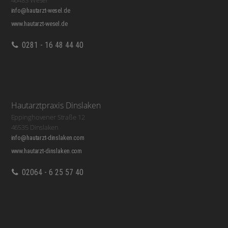
46483 Wesel
info@hautarzt-wesel.de
www.hautarzt-wesel.de
0281 - 16 48 44 40
Hautarztpraxis Dinslaken
Eppinghovener Straße 12
46535 Dinslaken
info@hautarzt-dinslaken.com
www.hautarzt-dinslaken.com
02064 - 6 25 57 40