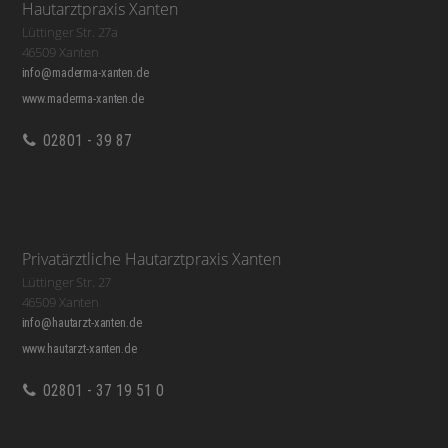
Hautarztpraxis Xanten
Lüttinger Str. 27a
46509 Xanten
info@maderma-xanten.de
www.maderma-xanten.de
02801 - 39 87
Privatärztliche Hautarztpraxis Xanten
Lüttinger Str. 27
46509 Xanten
info@hautarzt-xanten.de
www.hautarzt-xanten.de
02801 - 37 19 51 0