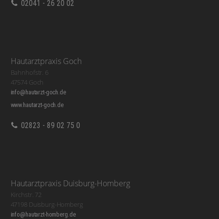
02041 - 26 20 02
Hautarztpraxis Goch
Bahnhofstr. 6
47574 Goch
info@hautarzt-goch.de
www.hautarzt-goch.de
02823 - 89 02 75 0
Hautarztpraxis Duisburg-Homberg
Kirchstr. 72
47198 Duisburg-Homberg
info@hautarzt-homberg.de