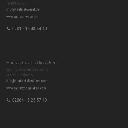
46483 Wesel
info@hautarzt-wesel.de
www.hautarzt-wesel.de
0281 - 16 48 44 40
Hautarztpraxis Dinslaken
Eppinghovener Straße 12
46535 Dinslaken
info@hautarzt-dinslaken.com
www.hautarzt-dinslaken.com
02064 - 6 25 57 40