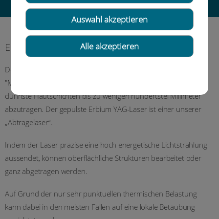
Auswahl akzeptieren
Erbium YAG Laser
Alle akzeptieren
Der Erbium-YAG-Laser ist das feinste, heute existierende
"MikroSkalpell" und erlaubt es dem Anwender, punktgenau
dünnste Hautschichten bis zu wenigen hundertstel Millimeter
abzutragen. Der gepulste Erbium YAG-Laser ist einer unserer
„Abtragelaser“.
Indem der Laser präzise eine hoch energetische Lichtstrahlung
aussendet, können oberflächliche Strukturen bearbeitet oder
ganz abgetragen werden.
Auf Grund der nur sehr punktuellen thermischen Belastung
kann dabei in den meisten Fällen auf eine lokale Betäubung