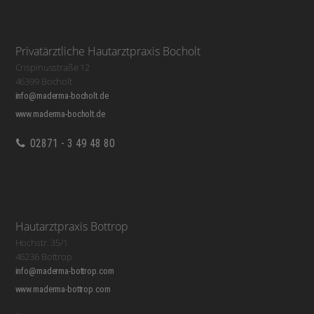
Privatärztliche Hautarztpraxis Bocholt
Crispinusstraße 12
46399 Bocholt
info@maderma-bocholt.de
www.maderma-bocholt.de
02871 - 3 49 48 80
Hautarztpraxis Bottrop
Hochstr. 35/1
46236 Bottrop
info@maderma-bottrop.com
www.maderma-bottrop.com