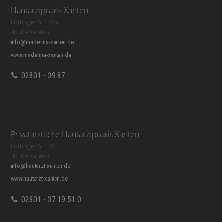
Hautarztpraxis Xanten
Lüttinger Str. 27a
46509 Xanten
info@maderma-xanten.de
www.maderma-xanten.de
02801 - 39 87
Privatärztliche Hautarztpraxis Xanten
Lüttinger Str. 27
46509 Xanten
info@hautarzt-xanten.de
www.hautarzt-xanten.de
02801 - 37 19 51 0